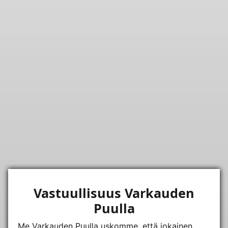
Vastuullisuus Varkauden
Puulla
Me Varkauden Puulla uskomme, että jokainen