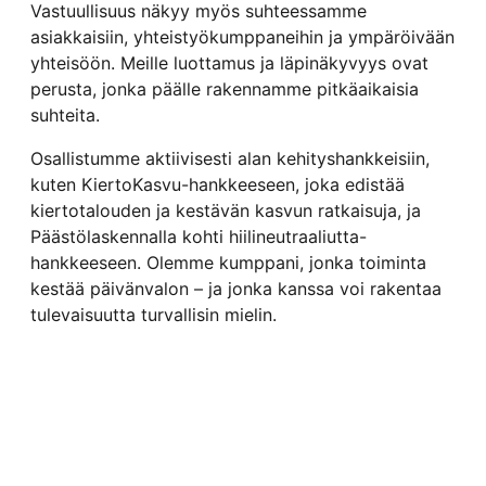
Vastuullisuus näkyy myös suhteessamme
asiakkaisiin, yhteistyökumppaneihin ja ympäröivään
yhteisöön. Meille luottamus ja läpinäkyvyys ovat
perusta, jonka päälle rakennamme pitkäaikaisia
suhteita.
Osallistumme aktiivisesti alan kehityshankkeisiin,
kuten KiertoKasvu-hankkeeseen, joka edistää
kiertotalouden ja kestävän kasvun ratkaisuja, ja
Päästölaskennalla kohti hiilineutraaliutta-
hankkeeseen. Olemme kumppani, jonka toiminta
kestää päivänvalon – ja jonka kanssa voi rakentaa
tulevaisuutta turvallisin mielin.