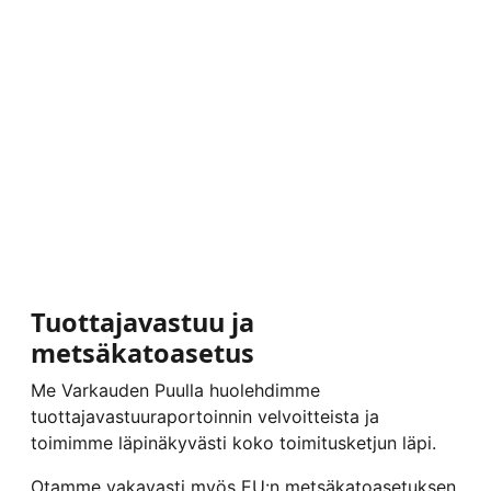
Tuottajavastuu ja
metsäkatoasetus
Me Varkauden Puulla huolehdimme
tuottajavastuuraportoinnin velvoitteista ja
toimimme läpinäkyvästi koko toimitusketjun läpi.
Otamme vakavasti myös EU:n metsäkatoasetuksen,