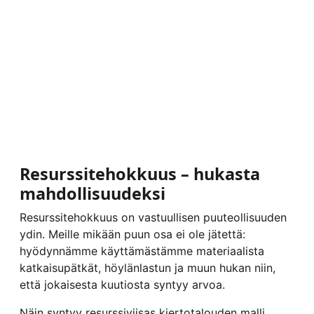
Resurssitehokkuus – hukasta
mahdollisuudeksi
Resurssitehokkuus on vastuullisen puuteollisuuden
ydin. Meille mikään puun osa ei ole jätettä:
hyödynnämme käyttämästämme materiaalista
katkaisupätkät, höylänlastun ja muun hukan niin,
että jokaisesta kuutiosta syntyy arvoa.
Näin syntyy resurssiviisas kiertotalouden malli,