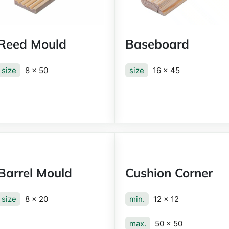
Reed Mould
Baseboard
size
8 x 50
size
16 x 45
Barrel Mould
Cushion Corner
size
8 x 20
min.
12 x 12
max.
50 x 50