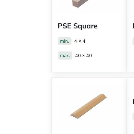
PSE Square
min.
4 x 4
max.
40 x 40